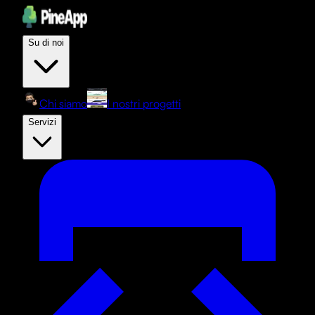
Su di noi
Chi siamo
I nostri progetti
Servizi