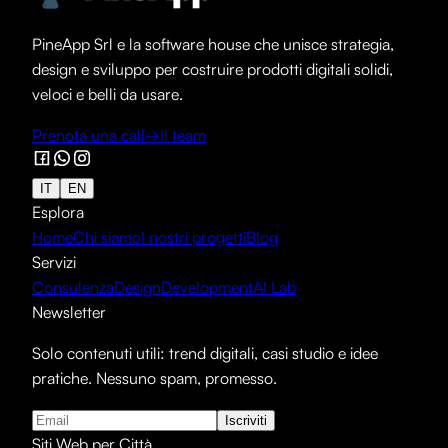
PineApp Srl e la software house che unisce strategia,
design e sviluppo per costruire prodotti digitali solidi,
veloci e belli da usare.
Prenota una call
→
Il team
IT
EN
Esplora
Home
Chi siamo
I nostri progetti
Blog
Servizi
Consulenza
Design
Development
AI Lab
Newsletter
Solo contenuti utili: trend digitali, casi studio e idee
pratiche. Nessuno spam, promesso.
Iscriviti
Siti Web per Città