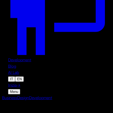
Development
Blog
AI Lab
IT
EN
Inizia
→
Menu
Business
Design
Development