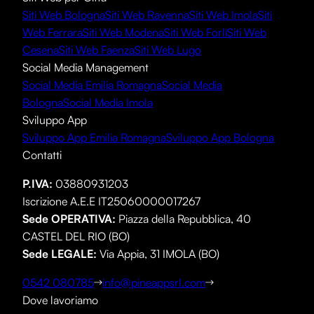
Siti Web Bologna
Siti Web Ravenna
Siti Web Imola
Siti
Web Ferrara
Siti Web Modena
Siti Web Forlì
Siti Web
Cesena
Siti Web Faenza
Siti Web Lugo
Social Media Management
Social Media Emilia Romagna
Social Media
Bologna
Social Media Imola
Sviluppo App
Sviluppo App Emilia Romagna
Sviluppo App Bologna
Contatti
P.IVA:
03880931203
Iscrizione A.E.E IT25060000017267
Sede OPERATIVA
:
Piazza della Repubblica, 40
CASTEL DEL RIO (BO)
Sede LEGALE
:
Via Appia, 31 IMOLA (BO)
0542 080785
info@pineappsrl.com
Dove lavoriamo