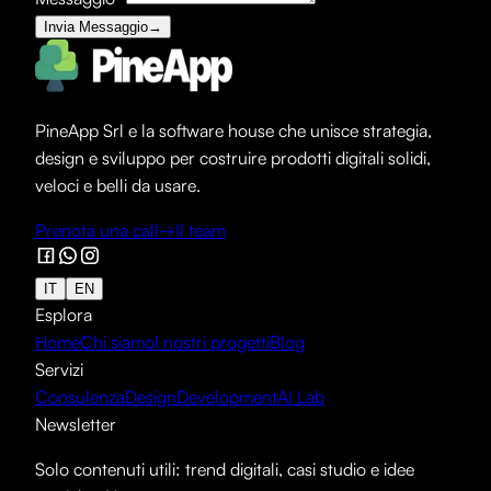
Invia Messaggio
→
PineApp Srl e la software house che unisce strategia,
design e sviluppo per costruire prodotti digitali solidi,
veloci e belli da usare.
Prenota una call
→
Il team
IT
EN
Esplora
Home
Chi siamo
I nostri progetti
Blog
Servizi
Consulenza
Design
Development
AI Lab
Newsletter
Solo contenuti utili: trend digitali, casi studio e idee