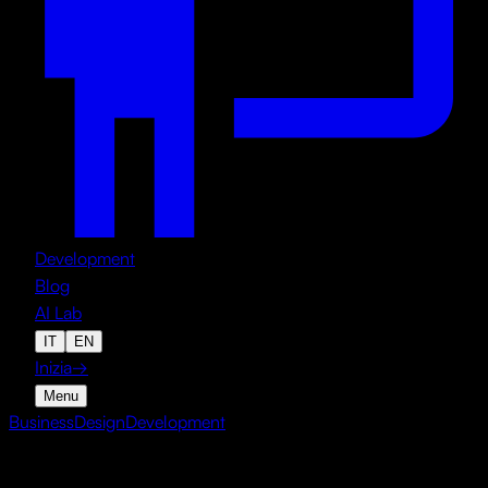
Development
Blog
AI Lab
IT
EN
Inizia
→
Menu
Business
Design
Development