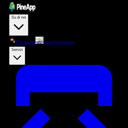
Su di noi
Chi siamo
I nostri progetti
Servizi