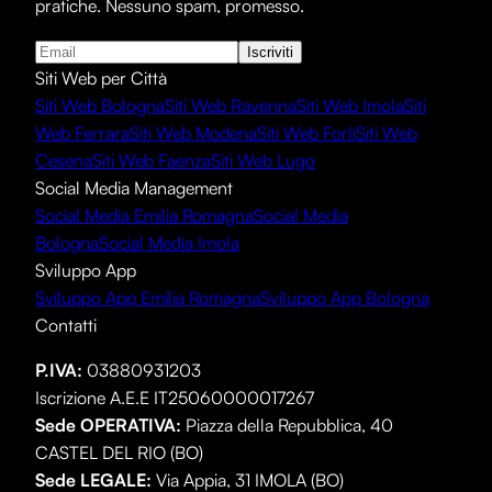
pratiche. Nessuno spam, promesso.
Iscriviti
Siti Web per Città
Siti Web Bologna
Siti Web Ravenna
Siti Web Imola
Siti
Web Ferrara
Siti Web Modena
Siti Web Forlì
Siti Web
Cesena
Siti Web Faenza
Siti Web Lugo
Social Media Management
Social Media Emilia Romagna
Social Media
Bologna
Social Media Imola
Sviluppo App
Sviluppo App Emilia Romagna
Sviluppo App Bologna
Contatti
P.IVA:
03880931203
Iscrizione A.E.E IT25060000017267
Sede OPERATIVA
:
Piazza della Repubblica, 40
CASTEL DEL RIO (BO)
Sede LEGALE
:
Via Appia, 31 IMOLA (BO)